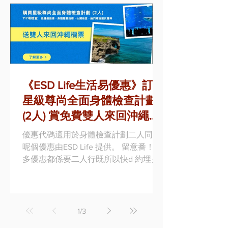
輸入優惠碼，即可享9折優惠...
《ESD Life生活易優惠》訂購
星級尊尚全面身體檢查計劃
(2人) 賞免費雙人來回沖繩機
票 + 95折優惠碼
優惠代碼適用於身體檢查計劃二人同行,
呢個優惠由ESD Life 提供。 留意番！好
多優惠都係要二人行既所以快d 約埋另
一半或者fd一齊去做身體檢查啦！！ 優
惠 1 : 訂購星級尊尚全面身體檢查計劃(2
人) - 賞雙人來回沖繩機票 優惠詳情:...
1
/
3