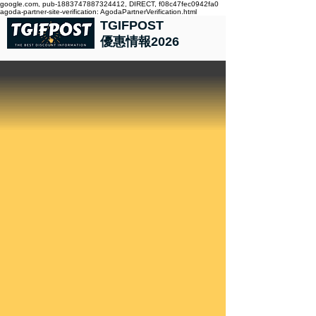
google.com, pub-1883747887324412, DIRECT, f08c47fec0942fa0
agoda-partner-site-verification: AgodaPartnerVerification.html
TGIFPOST
優惠情報2026