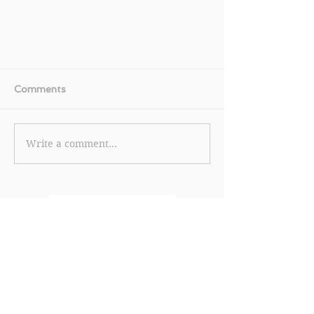
Comments
Write a comment...
《Columbia 優惠》- 購買指定產
品 可享免運費優惠 (優惠至2024
年2月29日)