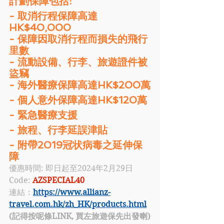
計劃保障包括:
- 取消行程保障高達
HK$40,000
- 保障因取消行程而損失的飛行
里數
- 流動設備、行李、旅遊證件被
盜竊
- 海外醫療保障高達HK$200萬
- 個人意外保障高達HK$120萬
- 緊急醫療支援
- 旅程、行李延誤津貼
- 附帶2019冠状病毒之延伸保
障
優惠時間: 即日起至2024年2月29日
Code: 
AZSPECIAL40
連結：
https://www.allianz-
travel.com.hk/zh_HK/products.html
(記得按呢條LINK, 買左旅遊保先出發喇)