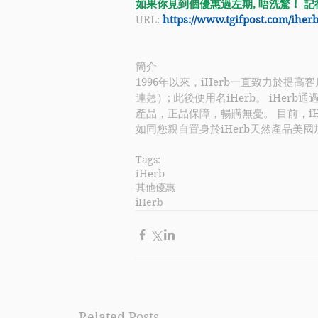
如果你見到個優惠過左期, 唔洗驚！ 記得
URL: 
https://www.tgifpost.com/ihe
簡介
1996年以來，iHerb一直致力於
連翹）; 此後便用名iHerb。 iHe
產品，正品保障，暢購無憂。 目前，iH
如同您親自置身於iHerb天然產品美
Tags:
iHerb
其他優惠
iHerb
Related Posts