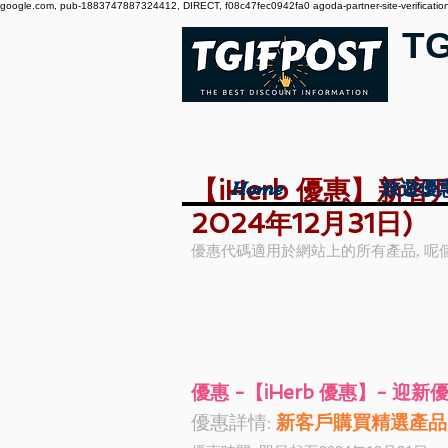
google.com, pub-1883747887324412, DIRECT, f08c47fec0942fa0 agoda-partner-site-verification:
T
【iHerb 優惠】新
Home
Home
旅遊優
旅遊優
2024年12月31日)
優惠代碼適用於網站上的所有產品, 呢
優惠 -【iHerb 優惠】- 迎新
優惠詳情:
 新客戶購買精選產