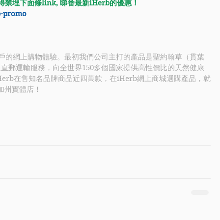
禁埋下面條link, 睇番最新iHerb的優惠！
rb-promo
提高客戶的網上購物體驗。最初我們公司主打的產品是聖約翰草（貫葉
rb通過直郵運輸服務，向全世界150多個國家提供高性價比的天然健康
erb在售知名品牌商品近四萬款，在iHerb網上商城選購產品，就
國加州實體店！