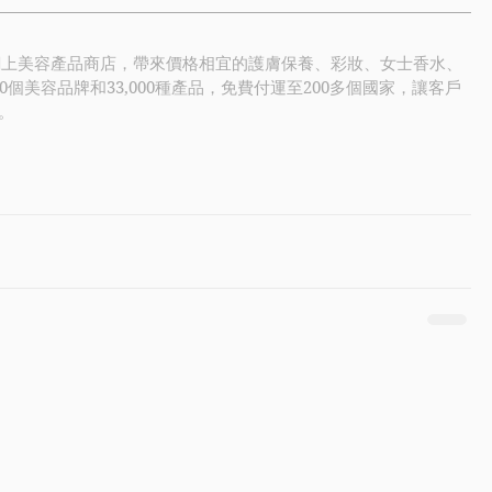
網上美容產品商店，帶來價格相宜的護膚保養、彩妝、女士香水、
個美容品牌和33,000種產品，免費付運至200多個國家，讓客戶
。