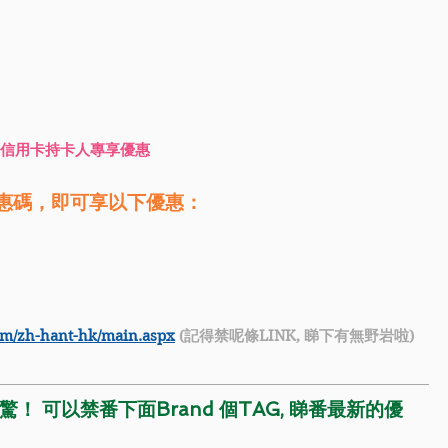
- DBS信用卡持卡人專享優惠
優惠碼，即可享以下優惠：
om/zh-hant-hk/main.aspx
 (記得禁呢條LINK, 睇下有無野岩啦)
！ 可以禁番下面Brand 個TAG, 睇番最新的優