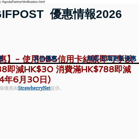
 AgodaPartnerVerification.html
GIFPOST 優惠情報2026
et 優惠】- 使用DBS信用卡結賬即可享以
惠
惠
其他優惠
其他優惠
商店-定期更新優惠
商店-定期更新優惠
8即減HK$30 消費滿HK$788即減
24年6月30日)
個優惠由
StrawberryNet
提供。