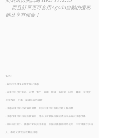
間酒店房測試為 HKD 1172.15
     ⁠而且訂單更可套用Agoda自動的優惠
碼及享有佣金！
T&C:
- 有部份手機未必能支援此優惠
- 只適用於預訂香港、台灣、澳門、泰國、韓國、新加坡、印尼、越南、菲律賓、
馬來西亞、日本、英國地區的酒店
- 優惠只適用於稅前酒店房費，折扣不適用於當地稅項及服務費
- 優惠僅適用於指定推廣酒店，部份沒有參與推廣的酒店未必有此優惠價格
- 除特別註明外，優惠不可與其他優惠、折扣或優惠券同時使用、不可轉讓予其他
人、不可兌換現金或其他優惠