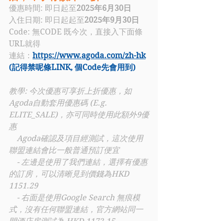
優惠時間: 即日起至
2025年6月30日
入住日期: 即日起起至
2025年9月30日
Code: 
無CODE 既今次，直接入下面條
URL就得
連結：
https://www.agoda.com/zh-hk
(記得禁呢條LINK, 個Code先會用到)
教學: 今次優惠可享折上折優惠，如
Agoda自動套用優惠碼 (E.g. 
ELITE_SALE)，亦可同時使用此額外9優
惠
    Agoda確認及項目經測試，這次使用
聯盟連結會比一般普通預訂便宜
    - 左邊是使用了我們連結，選擇有優惠
的訂房，可以清晰見到價錢為HKD 
1151.29
    - ⁠右面是使用Google Search 無痕模
式，沒有任何聯盟連結，官方網站同一