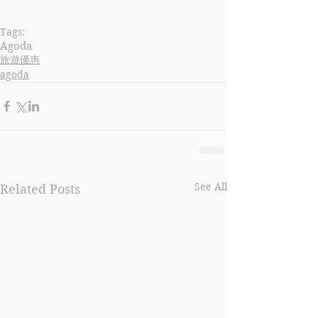
Tags:
Agoda
旅遊優惠
agoda
See All
Related Posts