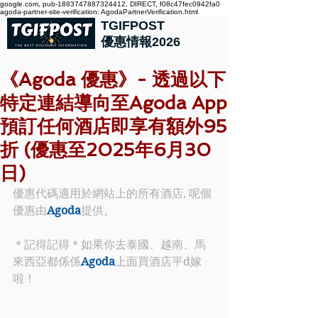
google.com, pub-1883747887324412, DIRECT, f08c47fec0942fa0
agoda-partner-site-verification: AgodaPartnerVerification.html
TGIFPOST
優惠情報2026
《Agoda 優惠》- 透過以下
特定連結導向至Agoda App
預訂任何酒店即享有額外95
折 (優惠至2025年6月30
日)
優惠代碼適用於網站上的所有酒店, 呢個
優惠由
Agoda
提供。
＊記得記得＊如果你去泰國、越南、馬
來西亞都係係
Agoda
上面買酒店平d嫁
啦！