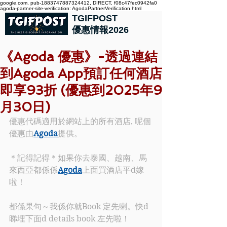
google.com, pub-1883747887324412, DIRECT, f08c47fec0942fa0
agoda-partner-site-verification: AgodaPartnerVerification.html
TGIFPOST
優惠情報2026
《Agoda 優惠》-透過連結
到Agoda App預訂任何酒店
即享93折 (優惠到2025年9
月30日)
優惠代碼適用於網站上的所有酒店, 呢個
優惠由
Agoda
提供。
＊記得記得＊如果你去泰國、越南、馬
來西亞都係係
Agoda
上面買酒店平d嫁
啦！
都係果句～我係你就Book 定先喇。快d
睇埋下面d details book 左先啦！