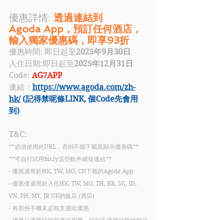
優惠詳情: 
透過連結到
Agoda App，預訂任何酒店，
輸入獨家優惠碼，即享93折
優惠時間: 即日起至
2025年9月30日
入住日期:即日起至
2025年12月31日
Code: 
AG7APP
連結：
https://www.agoda.com/zh-
hk/
(記得禁呢條LINK, 個Code先會用
到)
T&C:
**必須使用此URL，否則不能下載及顯示優惠碼**
**可自行試用bit.ly這些軟件縮短連結**
- 優惠適用於HK, TW, MO, CN下載的Agoda App
- 優惠僅適用於入住HK, TW, MO, TH, KR, SG, ID, 
VN, PH, MY, JP, UK的飯店 (酒店)
- 有部份手機未必能支援此優惠