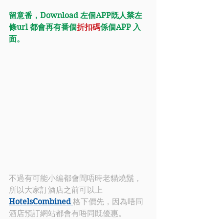
留意番，Download 左個APP既人禁左
條url 都會再有番個
折扣碼
係個APP 入
面。
不過有可能小編都會間唔時老貓燒鬚，
所以大家訂酒店之前可以上
HotelsCombined 
格下價先，因為唔同
酒店預訂網站都會有唔同既優惠。