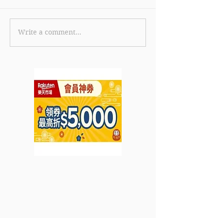
Write a comment...
《Columbia 優惠》- 購買
【Blue 優惠】- 首年保費
指定產品 可享免運費優惠
首年保費低至HK$
(優惠至2024年2月29日)
劃低至HK$13.
價HK$388) (
2024年2月29日