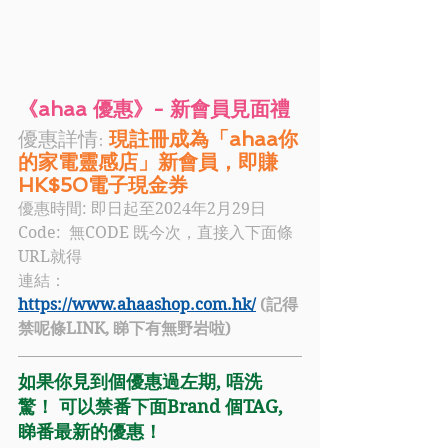
《ahaa 優惠》- 新會員見面禮
優惠詳情: 
現註冊成為「ahaa你
的家電靈感店」新會員，即賺
HK$50電子現金券
優惠時間: 即日起至2024年2月29日
Code:  
無CODE 既今次，直接入下面條
URL就得
連結：
https://www.ahaashop.com.hk/
 (記得
禁呢條LINK, 睇下有無野岩啦)
如果你見到個優惠過左期, 唔洗
驚！ 可以禁番下面Brand 個TAG, 
睇番最新的優惠！