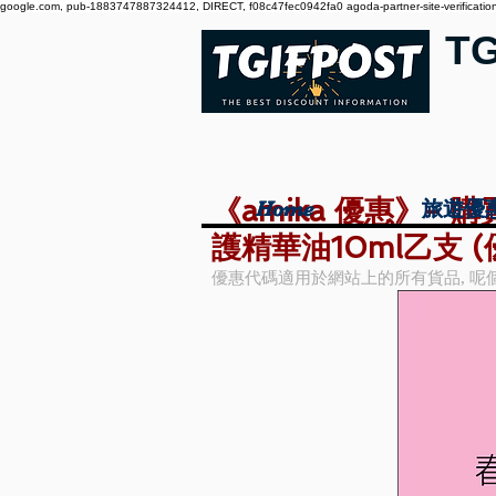
google.com, pub-1883747887324412, DIRECT, f08c47fec0942fa0 agoda-partner-site-verification:
T
《amika 優惠》- 購
Home
Home
旅遊優
旅遊優
護精華油10ml乙支 (
優惠代碼適用於網站上的所有貨品, 呢