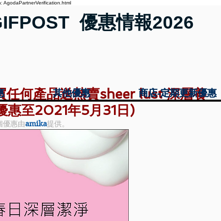
 AgodaPartnerVerification.html
GIFPOST 優惠情報2026
買任何產品送熱賣sheer lust 深層養
惠
惠
其他優惠
其他優惠
商店-定期更新優惠
商店-定期更新優惠
優惠至2021年5月31日)
個優惠由
amika
提供。