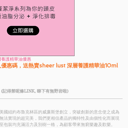
t 深層養護精華油優惠
惠碼，送熱賣sheer lust 深層養護精華油10ml
 (記得禁呢條LINK, 睇下有無野岩啦)
隊於美國紐約布魯克林區的威廉斯堡創立，突破創新的意念使之成為
無法實現的超完美，我們更相信產品的獨特性及由個性化而展現
至包裝均充滿活力及別樹一格，為顧客帶來無窮樂趣及歡樂
。