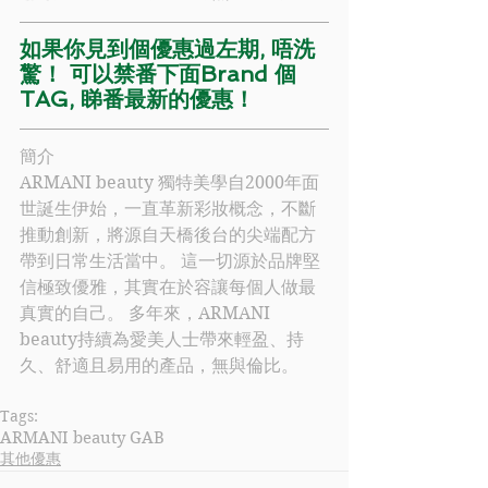
如果你見到個優惠過左期, 唔洗
驚！ 可以禁番下面Brand 個
TAG, 睇番最新的優惠！
簡介
ARMANI beauty
 獨特美學自2000年面
世誕生伊始，一直革新彩妝概念，不斷
推動創新，將源自天橋後台的尖端配方
帶到日常生活當中。 這一切源於品牌堅
信極致優雅，其實在於容讓每個人做最
真實的自己。 多年來，
ARMANI 
beauty
持續為愛美人士帶來輕盈、持
久、舒適且易用的產品，無與倫比。
Tags:
ARMANI beauty GAB
其他優惠