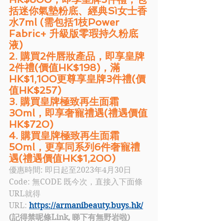
括迷你氣墊粉底、經典Sì女士香
水7ml (需包括1枝Power 
Fabric+ 升級版零瑕持久粉底
液)
2. 購買2件唇妝產品，即享皇牌
2件禮(價值HK$198)，滿
HK$1,100更尊享皇牌3件禮(價
值HK$257)
3. 購買皇牌極致再生面霜
30ml，即享奢寵禮遇(禮遇價值
HK$720)
4. 購買皇牌極致再生面霜
50ml，更享同系列6件奢寵禮
遇(禮遇價值HK$1,200)
優惠時間: 即日起至2023年4月30日
Code: 無CODE 既今次，直接入下面條
URL就得
URL: 
https://armanibeauty.buys.hk/
(記得禁呢條Link, 睇下有無野岩啦)