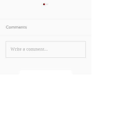
Comments
Write a comment...
《Disney+優惠》- 將香港
【Cole Haan
電影金像獎作品 + 律政法
精選款式可享低至
庭 +兒童節童心爆趣 + 地
買精選款式滿HK
球日環保 + 奇洛李維斯片
減HK$200 (優
單推介 (優惠至2023年4
年4月10日)
月30日)