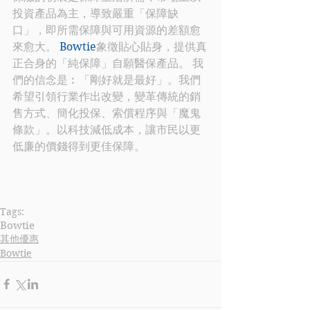
投資產品為主，導致嚴重「保障缺
口」，即所需保障與可用資源的差額愈
來愈大。 
Bowtie
象徵貼心貼身，提供真
正合身的「純保障」自願醫保產品。 我
們的信念是︰「剛好就是最好」。我們
希望引領行業作出改變，變革傳統的銷
售方式、簡化投保、索償程序與「魔鬼
條款」。以科技減低成本，讓市民以更
低廉的價錢得到更佳保障。
Tags:
Bowtie
其他優惠
Bowtie