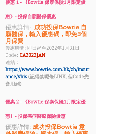
優惠 1 - 《
Bowtie 保泰保險
1月限定
優
惠
》- 投保自願醫保優惠
優惠詳情:  
成功投保Bowtie 自
願醫保，輸入優惠碼，即免3個
月保費
優惠時間: 即日起至2022年1月31日
Code: 
CA2022JAN
連結：
https://www.bowtie.com.hk/zh/insur
ance/vhis
 (記得禁呢條LINK, 個Code先
會用到)
優惠 2 - 《
Bowtie 保泰保險
1月限定
優
惠
》- 投保癌症醫療保險優惠
優惠詳情: 
成功投保Bowtie 意
外醫療保險- 觸木保，輸入優惠