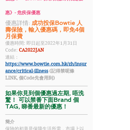
惠
》- 危疾保優惠
優惠詳情: 
成功投保Bowtie 人
壽保險，輸入優惠碼，即免4個
月保費
優惠時間: 即日起至2022年1月31日
Code: 
CA2022JAN
連結：
https://www.bowtie.com.hk/zh/insur
ance/critical-illness
 (記得禁呢條
LINK, 個Code先會用到)
如果你見到個優惠過左期, 唔洗
驚！ 可以禁番下面Brand 個
TAG, 睇番最新的優惠！
簡介
保險的初衷是保障生活所需，市場上以