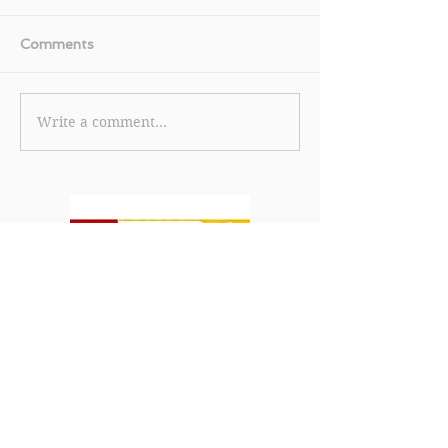
Comments
Write a comment...
【INITIAL 優惠】購買5件
【J Select 
享額外6折 購買4件享額外
費滿 HK$180
7折 購買3件享額外8折
HK$100 單一
(優惠至2022年9月30日)
HK$3000即減 
(優惠至2022年