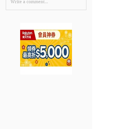
Write a comment...
【美國運通白金卡優惠】
《TGIFPOST x 
美國運通白金卡限時全新
Cola 獨家優惠碼
卡會員迎新獎賞 首筆簽賬
eShop 消費滿 
即賞 HK$600 刷卡金回
85折 (15% off
贈 (優惠至2026年6月30
2026年7月31日
日)