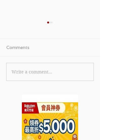
Comments
Write a comment...
【美國運通白金卡優惠】
《TGIFPOST x 
美國運通白金卡限時全新
Cola 獨家優惠碼
卡會員迎新獎賞 首筆簽賬
eShop 消費滿 
即賞 HK$600 刷卡金回
85折 (15% off
贈 (優惠至2026年6月30
2026年7月31日
日)