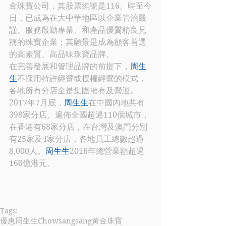
金珠寶公司，其股票編號是116。時至今
日，已成為在大中華地區以企業管治嚴
謹、服務殷勤專業、和產品優質精良見
稱的珠寶企業；其願景是成為顧客首選
的高素質、高品味珠寶品牌。
在完善發展和管理品牌的前提下，
周生
生
不採用特許經營或授權經營的模式，
各地所有分店全是集團擁有及營運。
2017年7月底，
周生生
在中國內地共有
398家分店、遍佈全國超過110個城市，
在香港有68家分店，在台灣及澳門分別
有25家及4家分店，各地員工總數超過
8,000人。
周生生
2016年總營業額超過
160億港元。 
Tags:
優惠
周生生
Chowsangsang
黃金珠寶