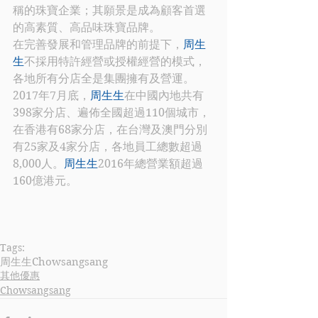
稱的珠寶企業；其願景是成為顧客首選
的高素質、高品味珠寶品牌。
在完善發展和管理品牌的前提下，
周生
生
不採用特許經營或授權經營的模式，
各地所有分店全是集團擁有及營運。
2017年7月底，
周生生
在中國內地共有
398家分店、遍佈全國超過110個城市，
在香港有68家分店，在台灣及澳門分別
有25家及4家分店，各地員工總數超過
8,000人。
周生生
2016年總營業額超過
160億港元。 
Tags:
周生生
Chowsangsang
其他優惠
Chowsangsang