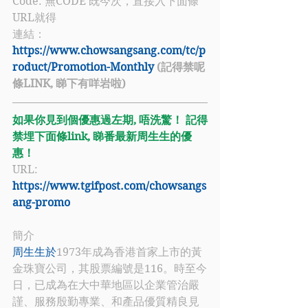
Code: 無CODE 既今次，直接入下面條
URL就得
連結：
https://www.chowsangsang.com/tc/p
roduct/Promotion-Monthly
(記得禁呢
條LINK, 睇下有咩岩啦)
如果你見到個優惠過左期, 唔洗驚！ 記得
禁埋下面條link, 睇番最新周生生的優
惠！
URL: 
https://www.tgifpost.com/chowsangs
ang-promo
簡介
周生生於
1973年成為香港首家上市的黃
金珠寶公司，其股票編號是116。時至今
日，已成為在大中華地區以企業管治嚴
謹、服務殷勤專業、和產品優質精良見