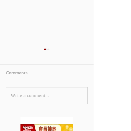
Comments
Write a comment...
【HELENA
《CurrentBod
RUBINSTEIN HR優
購買TriPollar S
惠】- 首次官網購物滿
Classic 面部
CurrentBody S
$2,500即享$250折扣優
Radio Frequen
惠 滿$3,600更可享4件皇
至2021年10月1