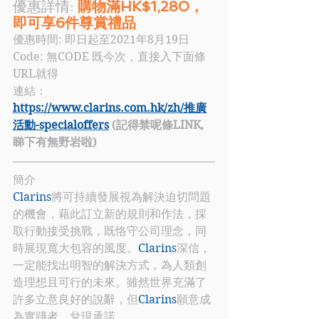
優惠詳情: 
購物滿HK$1,280，
即可享6件尊賞禮品
優惠時間: 即日起至2021年8月19日
Code: 
無CODE 既今次，直接入下面條
URL就得
連結：
https://www.clarins.com.hk/zh/推廣
活動-specialoffers
 (記得禁呢條LINK, 
睇下有無野岩啦)
簡介
Clarins
將可持續發展視為解決迫切問題
的機會，藉此訂立新的規則和作法，採
取行動接受挑戰，既恪守公司理念，同
時展現寬大包容的風度。
Clarins
深信，
一定能找出明智的解決方式，為人類創
造理想且可行的未來。雖然世界充滿了
許多立意良好的說辭，但
Clarins
願意成
為實踐者，兌現承諾。