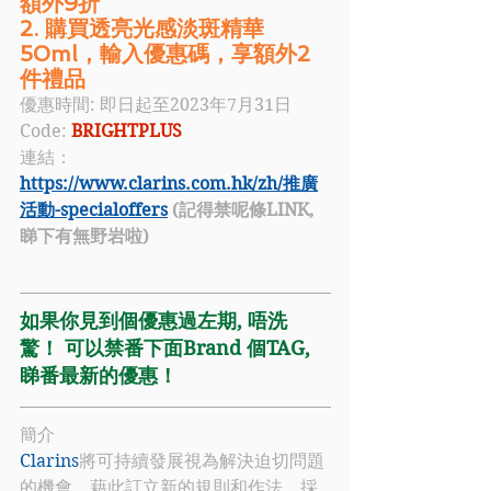
額外9折
2. 購買透亮光感淡斑精華
50ml，輸入優惠碼，享額外2
件禮品
優惠時間: 即日起至2023年7月31日
Code: 
BRIGHTPLUS
連結：
https://www.clarins.com.hk/zh/推廣
活動-specialoffers
 (記得禁呢條LINK, 
睇下有無野岩啦)
如果你見到個優惠過左期, 唔洗
驚！ 可以禁番下面Brand 個TAG, 
睇番最新的優惠！
簡介
Clarins
將可持續發展視為解決迫切問題
的機會，藉此訂立新的規則和作法，採