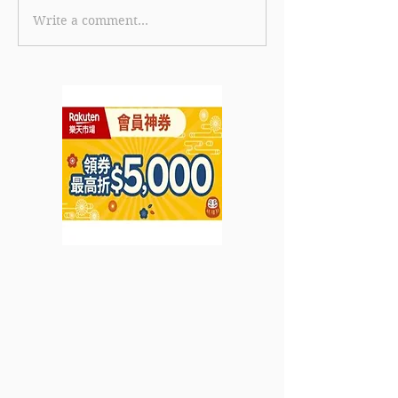
Write a comment...
【HELENA
《ARMANI bea
RUBINSTEIN HR優
優惠》-全新LIP
惠】- 購買滿HK$3,800
MATTE輕柔啞
可享POWERCELL再生套
登陸 購買任何2
裝5件禮遇 購買滿
品即額外享美妝2
HK$6,500可享
值HK$198) (
POWERCEL (優惠到
年7月31日)
2022年7月31日)