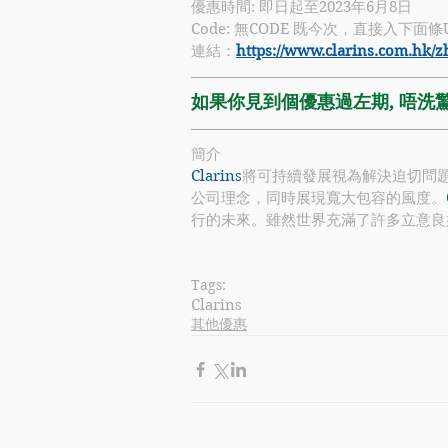
優惠時間: 即日起至2023年6月8日
Code: 無CODE 既今次，直接入下面條
連結：
https://www.clarins.com.hk
如果你見到個優惠過左期, 唔洗驚！
簡介
Clarins
將可持續發展視為解決迫切問
公司理念，同時展現寬大包容的風度。
行的未來。雖然世界充滿了許多立意良
Tags:
Clarins
其他優惠