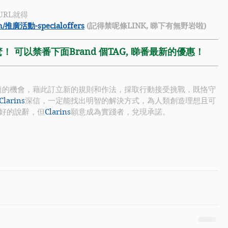
URL就得
/zh/推廣活動-specialoffers
 (記得禁呢條LINK, 睇下有無野岩啦)
 可以禁番下面Brand 個TAG, 睇番最新的優惠！
題的機會，藉此訂立新的規則和作法，採取行動接受挑戰，既恪守
Clarins
深信，一定能找出明智的解決方式，為人類創造理想且可
好的說辭，但
Clarins
願意成為實踐者，兌現承諾。