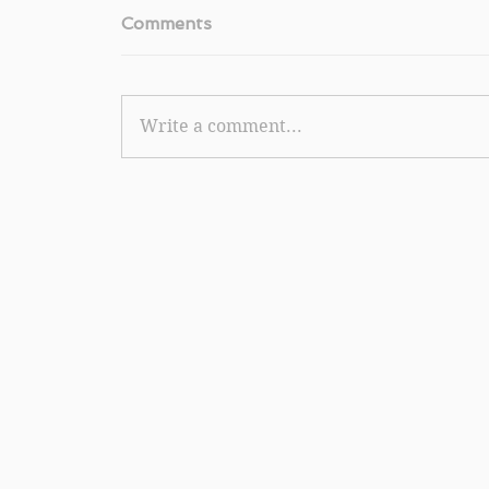
Comments
Write a comment...
《Tommy Hilfiger 優惠》- 購買2件
品可享85折購買3件可享8折 購買指定
享低至HK$195購買1件 (優惠到2023年6月
18日)