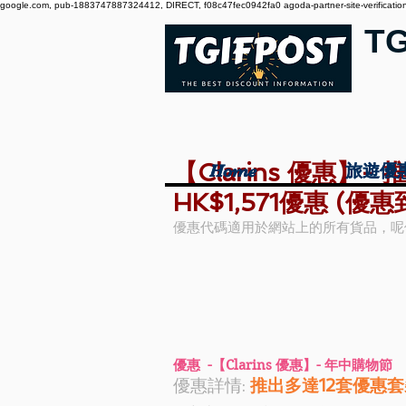
google.com, pub-1883747887324412, DIRECT, f08c47fec0942fa0 agoda-partner-site-verification:
T
【Clarins 優惠】
Home
Home
旅遊優
旅遊優
HK$1,571優惠 (優
優惠代碼適用於網站上的所有貨品，呢
優惠  -【Clarins 優惠】- 年中購物節
優惠詳情: 
推出多達12套優惠套裝