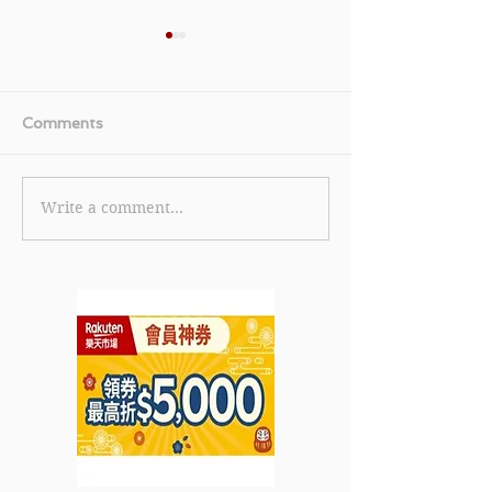
Comments
Write a comment...
《Nike.com 優惠》- 買指
《eBay 10月尾優
定產品3件或以上可享不只
買任何物品滿US
5折優惠 (優惠至2020年
USD15 (不包
11月11日)
費) (優惠至202
日)