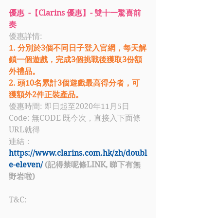
優惠  -【Clarins 優惠】- 雙十一驚喜前
奏
優惠詳情: 
1. 分別於3個不同日子登入官網，每天解
鎖一個遊戲，完成3個挑戰後獲取3份額
外禮品。
2. 頭10名累計3個遊戲最高得分者，可
獲額外2件正裝產品。
優惠時間: 即日起至2020年11月5日
Code: 無CODE 既今次，直接入下面條
URL就得
連結：
https://www.clarins.com.hk/zh/doubl
e-eleven/
(記得禁呢條LINK, 睇下有無
野岩啦)
T&C: