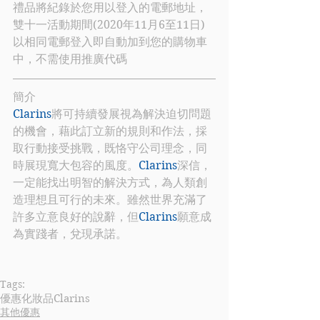
禮品將紀錄於您用以登入的電郵地址，
雙十一活動期間(2020年11月6至11日) 
以相同電郵登入即自動加到您的購物車
中，不需使用推廣代碼
簡介
Clarins
將可持續發展視為解決迫切問題
的機會，藉此訂立新的規則和作法，採
取行動接受挑戰，既恪守公司理念，同
時展現寬大包容的風度。
Clarins
深信，
一定能找出明智的解決方式，為人類創
造理想且可行的未來。雖然世界充滿了
許多立意良好的說辭，但
Clarins
願意成
為實踐者，兌現承諾。
Tags:
優惠
化妝品
Clarins
其他優惠