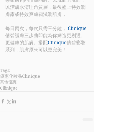
專家研創的護膚品牌。以洗面皂潔面，
以潔膚水清理角質層，最後塗上特效潤
膚露或特效爽膚霜滋潤肌膚，
每日兩次，每次只需三分鐘， 
Clinique
倩碧護膚三步曲即能為你締造更剔透、
更健康的肌膚。搭配
Clinique
倩碧彩妝
系列，肌膚原來可以更完美！
Tags:
優惠
化妝品
Clinique
其他優惠
Cilinique