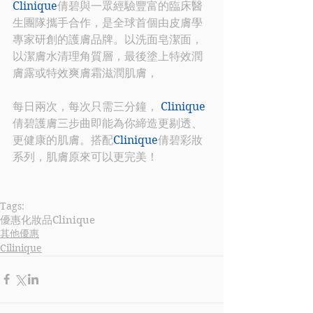
Clinique
倩碧與一眾經驗豐富的臨床醫
生團隊攜手合作，是全球首個由皮膚學
專家研創的護膚品牌。以洗面皂潔面，
以潔膚水清理角質層，最後塗上特效潤
膚露或特效爽膚霜滋潤肌膚，
每日兩次，每次只需三分鐘， 
Clinique
倩碧護膚三步曲即能為你締造更剔透、
更健康的肌膚。搭配
Clinique
倩碧彩妝
系列，肌膚原來可以更完美！
Tags:
優惠
化妝品
Clinique
其他優惠
Cilinique