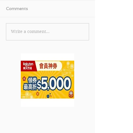
Comments
Write a comment...
【美國運通白金卡優惠】
《TGIFPOST x 
美國運通白金卡限時全新
Cola 獨家優惠碼
卡會員迎新獎賞 首筆簽賬
eShop 消費滿 
即賞 HK$600 刷卡金回
85折 (15% off
贈 (優惠至2026年6月30
2026年7月31日
日)