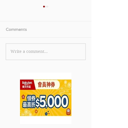
Comments
Write a comment...
【美國運通白金卡優惠】
《TGIFPOST x 
美國運通白金卡限時全新
Cola 獨家優惠碼
卡會員迎新獎賞 首筆簽賬
eShop 消費滿 
即賞 HK$600 刷卡金回
85折 (15% off
贈 (優惠至2026年6月30
2026年7月31日
日)