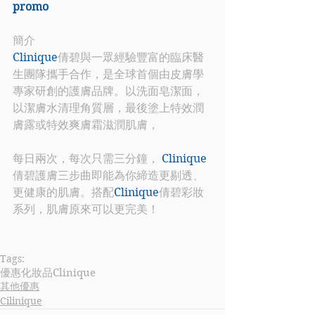
promo
簡介
Clinique
倩碧與一眾經驗豐富的臨床醫
生團隊攜手合作，是全球首個由皮膚學
專家研創的護膚品牌。以洗面皂潔面，
以潔膚水清理角質層，最後塗上特效潤
膚露或特效爽膚霜滋潤肌膚，
每日兩次，每次只需三分鐘， 
Clinique
倩碧護膚三步曲即能為你締造更剔透、
更健康的肌膚。搭配
Clinique
倩碧彩妝
系列，肌膚原來可以更完美！
Tags:
優惠
化妝品
Clinique
其他優惠
Cilinique