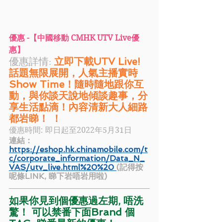
優惠 -【中國移動 CMHK UTV Live優
惠】
優惠詳情:
立即下載UTV Live! 
話題無限展開，人氣主播實時
Show Time！隨時隨地跟你互
動，與你談天說地傾談趣事，分
享生活點滴！內容清新大人細路
都岩睇！ ！
優惠時間: 即日起至2022年5月31日
連結：
https://eshop.hk.chinamobile.com/t
c/corporate_information/Data_N_
VAS/utv_live.html%20%20 
(記得按
呢條LINK, 睇下岩唔岩用啦)
如果你見到個優惠過左期, 唔洗
驚！ 可以禁番下面Brand 個