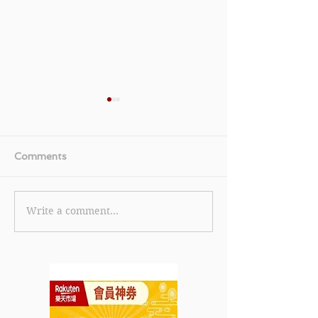
Comments
Write a comment...
《LALAMOVE Call車優
【MaBelle 
惠》- 新用戶即享1張$25
爍真我系列鑽飾
及1張$15優惠券現有用戶
惠 現網上購物
即享2張$10優惠券 (優惠
費券或免息分期
到2022年5月30日)
最低約HK$133
2022年5月31日