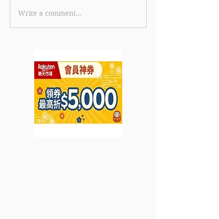
Write a comment...
《PHD 優惠》- 購買指定
《health.ESDl
手拉薄餅可享買一送一(優
購優惠》購買指
惠至2023年5月10日)
器可享低至62折
2023年4月30日