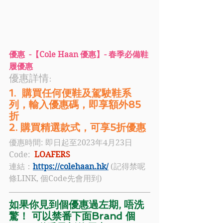
優惠  -【Cole Haan 優惠】- 春季必備鞋
履優惠
優惠詳情: 
1.  購買任何便鞋及駕駛鞋系
列，輸入優惠碼，即享額外85
折
2. 購買精選款式，可享5折優惠
優惠時間: 即日起至2023年4月23日
Code:
LOAFERS
連結：
https://colehaan.hk/
 (記得禁呢
條LINK, 個Code先會用到)
如果你見到個優惠過左期, 唔洗
驚！ 可以禁番下面Brand 個