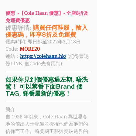
優惠  -【Cole Haan 優惠】- 全店8折及
免運費優惠
優惠詳情: 
購買任何鞋履，輸入
優惠碼，即享8折及免運費
優惠時間: 即日起至2022年3月18日
Code: 
MORE20
連結：
https://colehaan.hk/
 (記得禁呢
條LINK, 個Code先會用到)
如果你見到個優惠過左期, 唔洗
驚！ 可以禁番下面Brand 個
TAG, 睇番最新的優惠！
簡介
自 1928 年以來，
Cole Haan
 為世界各
地的傑出人士配備並授權他們為他們的
信仰而工作。將美國工藝與突破邊界的