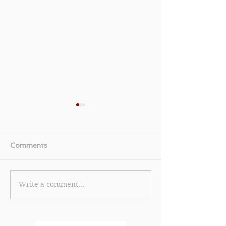
Comments
Write a comment...
【HELENA
【中國移動CMH
RUBINSTEIN HR優
惠】合資格客戶
惠】- 首次購物即享9折 購
記指定5G寬頻
物滿HK$3,000即可獲贈
並於60日內成