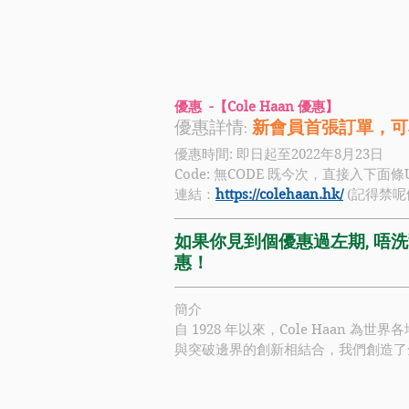
優惠  -【Cole Haan 優惠】
優惠詳情: 
新會員首張訂單，可
優惠時間: 即日起至2022年8月23日
Code: 無CODE 既今次，直接入下面條
連結：
https://colehaan.hk/
 (記得禁呢
如果你見到個優惠過左期, 唔洗驚
惠！
簡介
自 1928 年以來，
Cole Haan
 為世界
與突破邊界的創新相結合，我們創造了