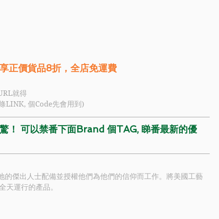
享正價貨品8折，全店免運費
URL就得
條LINK, 個Code先會用到)
！ 可以禁番下面Brand 個TAG, 睇番最新的優
各地的傑出人士配備並授權他們為他們的信仰而工作。將美國工藝
全天運行的產品。