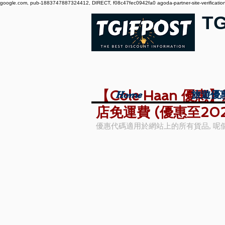
google.com, pub-1883747887324412, DIRECT, f08c47fec0942fa0 agoda-partner-site-verification:
T
【Cole Haan 
Home
Home
旅遊優
旅遊優
店免運費 (優惠至202
優惠代碼適用於網站上的所有貨品, 呢