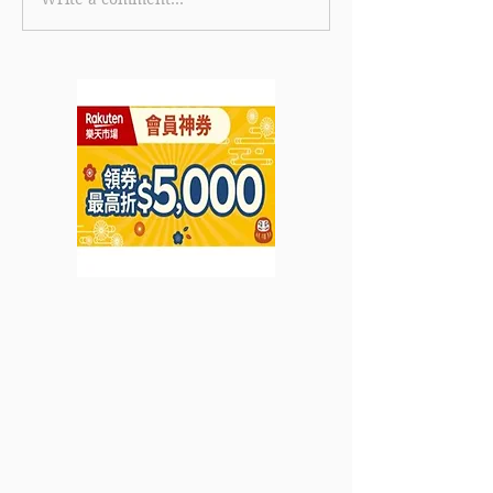
【美國運通白金卡優惠】
《TGIFPOST x 
美國運通白金卡限時全新
Cola 獨家優惠碼
卡會員迎新獎賞 首筆簽賬
eShop 消費滿 
即賞 HK$600 刷卡金回
85折 (15% off
贈 (優惠至2026年6月30
2026年7月31日
日)