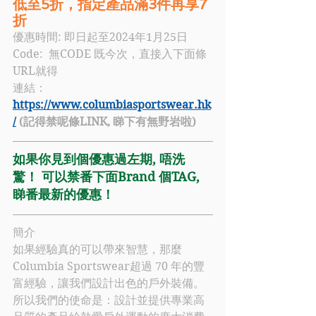
低至5折，指定產品滿3件再享7
折
優惠時間: 即日起至2024年1月25日
Code:  
無CODE 既今次，直接入下面條
URL就得
連結：
https://www.columbiasportswear.hk
/
 (記得禁呢條LINK, 睇下有無野岩啦)
如果你見到個優惠過左期, 唔洗
驚！ 可以禁番下面Brand 個TAG, 
睇番最新的優惠！
簡介
如果經驗真的可以帶來智慧，那麼
Columbia
 Sportswear超過 70 年的豐
富經驗，讓我們設計出色的戶外裝備。
所以我們的使命是：設計並提供專業高