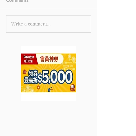
Comments
Write a comment...
《Catalog 優惠》- 購物
《Marathon Sp
滿HK$1,300減HK$100
惠》- 購物滿HK$
(優惠至2024年1月31日)
HK$100(優惠至
月31日)