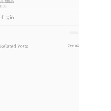
其他優惠
DBS
See All
Related Posts