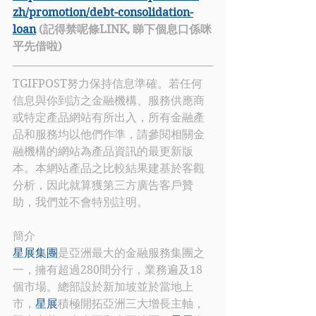
zh/promotion/debt-consolidation-
loan
 (記得禁呢條LINK, 睇下個息口係咪
平先借啦)
TGIFPOST努力保持信息準確。若任何
信息與你到訪之金融機構、服務供應商
或特定產品網站有所出入，所有金融產
品和服務均以他們作準，請參閱相關金
融機構的網站為產品資訊的最更新版
本。本網站產品之比較結果建基於客觀
分析，因此就算獲第三方廣告客戶贊
助，我們並不會特別註明。
簡介
星展集團
是亞洲最大的金融服務集團之
一，擁有超過280間分行，業務遍及18
個市場。總部設於新加坡並於當地上
市，
星展
積極開拓亞洲三大增長主軸，