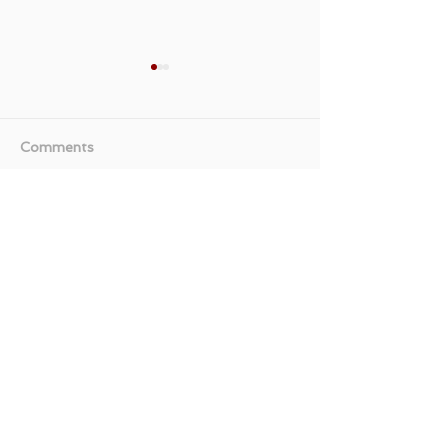
Comments
Write a comment...
《LALAMOVE 新用戶優
【Netvigator
惠》- 立即下單 首3單即享
寬頻優惠】申請
半價 (優惠到2021年7月31
送DAEWOO F
日)
離子空氣淨化無葉
惠至2022年6月