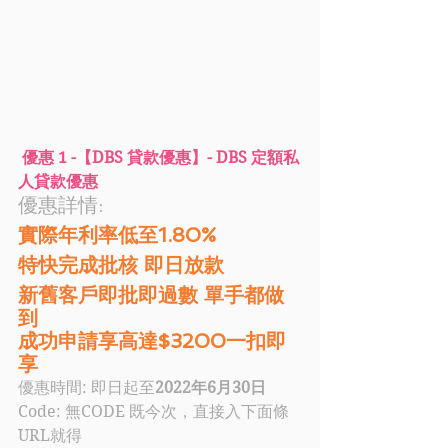
優惠 1 -【DBS 貸款優惠】- DBS 定額私
人貸款優惠
優惠詳情: 
實際年利率低至1.80%
特快完成批核 即日放款
新舊客戶即批即過數 單手都做
到
成功申請享高達$3200一扣即
享
優惠時間: 即日起至
2022年6月30日
Code: 無CODE 既今次，直接入下面條
URL就得