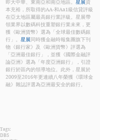
即大中華、東南亞和南亞地區。
星展
資
本充裕，所取得的AA-和Aa1級信貸評級
在亞太地區屬最高銀行業評級。星展帶
領業界以數碼科技重塑銀行業未來，更
獲《歐洲貨幣》選為「全球最佳數碼銀
行」。
星展
同時獲金融時報集團旗下刊
物《銀行家》及《歐洲貨幣》評選為
「亞洲最佳銀行」，並獲《國際金融評
論亞洲》選為「年度亞洲銀行」，引證
銀行於區內的領導地位。此外，星展於
2009至2016年更連續八年榮獲《環球金
融》雜誌評選為亞洲最安全的銀行。
Tags:
DBS