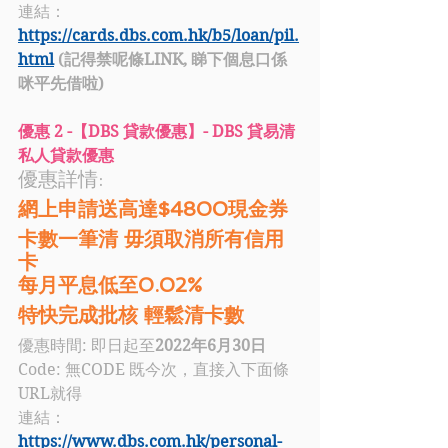
連結：
https://cards.dbs.com.hk/b5/loan/pil.
html
 (記得禁呢條LINK, 睇下個息口係
咪平先借啦)
優惠 2 -【DBS 貸款優惠】- DBS 貸易清
私人貸款優惠
優惠詳情: 
網上申請送高達$4800現金券
卡數一筆清 毋須取消所有信用
卡
每月平息低至0.02%
特快完成批核 輕鬆清卡數
優惠時間: 即日起至
2022年6月30日
Code: 無CODE 既今次，直接入下面條
URL就得
連結：
https://www.dbs.com.hk/personal-