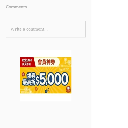
Comments
Write a comment...
《Promise 邦民貸款 優
【Bowtie 保泰
惠》新客戶成功貸款迎新
惠】-成功投保Bo
獎賞總值高達$10,000(價
願醫保(標準計劃
值: 港幣$3,000) (優惠到
月保費 (優惠到2
2022年8月31日)
月31)