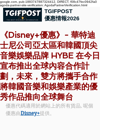
google.com, pub-1883747887324412, DIRECT, f08c47fec0942fa0
agoda-partner-site-verification: AgodaPartnerVerification.html
TGIFPOST
優惠情報2026
《Disney+優惠》- 華特迪
士尼公司亞太區和韓國頂尖
音樂娛樂品牌 HYBE 在今日
宣布推出全球內容合作計
劃，未來，雙方將攜手合作
將韓國音樂和娛樂產業的優
秀作品推向全球舞台
優惠代碼適用於網站上的所有貨品, 呢個
優惠由
Disney+
提供。