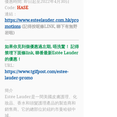
優惠時間: 即日起至2022年4月30日
Code:
 HASE
連結：
https://www.esteelauder.com.hk/pro
motions
 (記得按呢條LINK, 睇下有無野
岩啦)
如果你見到個優惠過左期, 唔洗驚！ 記得
禁埋下面條link, 睇番最新Estée Lauder
的優惠！
URL: 
https://www.tgifpost.com/estee-
lauder-promo
簡介
Estée Lauder
是一間美國皮膚護理、化
妝品、香水和頭髮護理產品的製造商和
銷售商。它的總部位於紐約市曼哈頓中
城。