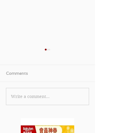
Comments
Write a comment...
【Bobbi Brown 優惠】-
【M.A.C 優惠】
恒生信用卡客戶尊享以下
用卡客戶尊享以
優惠: 任何產品滿HK$680
全單滿HK$50
即享9折 可享高達5%
可享高達5% Cas
Cash Dallors回贈及4 (優
Dallors回贈及