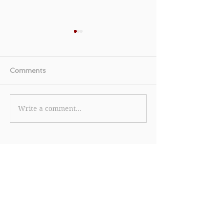
Comments
Write a comment...
【美國運通白金卡優惠】
《TGIFPOST x 
美國運通白金卡限時全新
Cola 獨家優惠碼
卡會員迎新獎賞 首筆簽賬
eShop 消費滿 
即賞 HK$600 刷卡金回
85折 (15% off
贈 (優惠至2026年6月30
2026年7月31日
日)