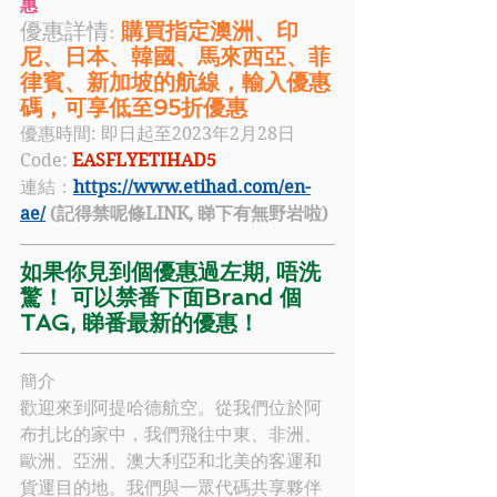
惠
優惠詳情: 
購買指定澳洲、印
尼、日本、韓國、馬來西亞、菲
律賓、新加坡的航線，輸入優惠
碼，可享低至95折優惠 
優惠時間: 即日起至2023年2月28日
Code: 
EASFLYETIHAD5
連結：
https://www.etihad.com/en-
ae/
(記得禁呢條LINK, 睇下有無野岩啦)
如果你見到個優惠過左期, 唔洗
驚！ 可以禁番下面Brand 個
TAG, 睇番最新的優惠！
簡介
歡迎來到
阿提哈德航空
。從我們位於阿
布扎比的家中，我們飛往中東、非洲、
歐洲、亞洲、澳大利亞和北美的客運和
貨運目的地。我們與一眾代碼共享夥伴