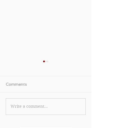
Comments
Write a comment...
【星展DBS 信用卡優惠】
《KKday 優惠
成功申請DBS Eminent
線海外旅遊一日
Card 簽賬期内以新卡累積
遊、多日遊2人
合資格零售簽賬達
品滿HK$600