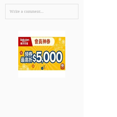
Write a comment...
【Coffee Solution by
《Klook 優惠》
Pacific Coffee優惠】- 購
個星期三入場 
買JURA咖啡機勁減高達
撼價低至HK$5
$3,000 購買JURA 咖啡
Citi信用卡優惠
機 + 製冷器即減額外
HK$50折扣：
$300 (優惠至2022年7月
HK$940 (優惠
31日)
9月28日)