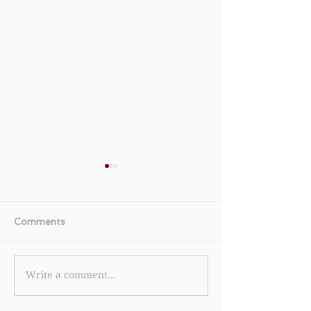
Comments
Write a comment...
《Samsung 三星 優惠》-
《Expedia H
購買精選電視即享低至63
訂新加坡精選酒
折+加購指定家電享高達
至 7 折 精選東