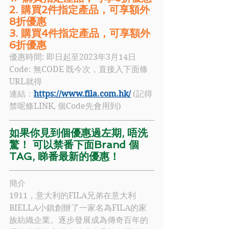
2. 購買2件指定產品，可享額外
8折優惠
3. 購買4件指定產品，可享額外
6折優惠
優惠時間: 即日起至2023年3月14日
Code: 
無CODE 既今次，直接入下面條
URL就得
連結：
https://www.fila.com.hk/
 (記得
禁呢條LINK, 個Code先會用到)
如果你見到個優惠過左期, 唔洗
驚！ 可以禁番下面Brand 個
TAG, 睇番最新的優惠！
簡介
1911，意大利的
FILA
兄弟在意大利
BIELLA小鎮創辦了一家名為
FILA
的家
族紡織企業。逐步發展成為傳奇百年的