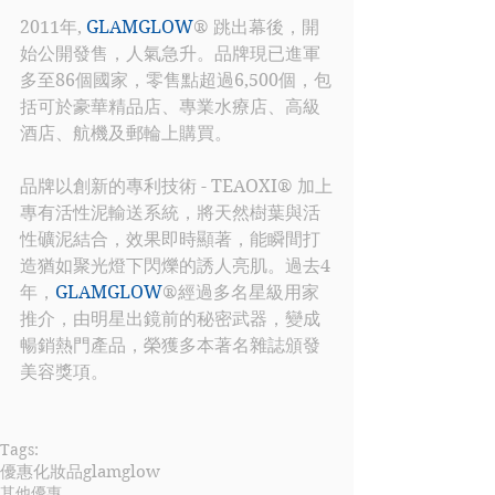
2011年, 
GLAMGLOW
® 跳出幕後，開
始公開發售，人氣急升。品牌現已進軍
多至86個國家，零售點超過6,500個，包
括可於豪華精品店、專業水療店、高級
酒店、航機及郵輪上購買。
品牌以創新的專利技術 - TEAOXI® 加上
專有活性泥輸送系統，將天然樹葉與活
性礦泥結合，效果即時顯著，能瞬間打
造猶如聚光燈下閃爍的誘人亮肌。過去4
年，
GLAMGLOW
®經過多名星級用家
推介，由明星出鏡前的秘密武器，變成
暢銷熱門產品，榮獲多本著名雜誌頒發
美容獎項。
Tags:
優惠
化妝品
glamglow
其他優惠