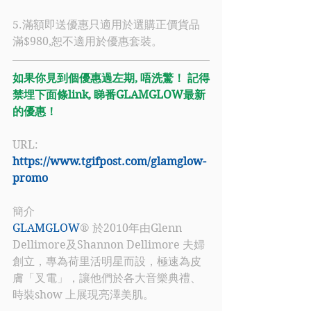
5.滿額即送優惠只適用於選購正價貨品
滿$980,恕不適用於優惠套裝。
如果你見到個優惠過左期, 唔洗驚！ 記得
禁埋下面條link, 睇番GLAMGLOW最新
的優惠！
URL: 
https://www.tgifpost.com/glamglow-
promo
簡介
GLAMGLOW
® 於2010年由Glenn 
Dellimore及Shannon Dellimore 夫婦
創立，專為荷里活明星而設，極速為皮
膚「叉電」，讓他們於各大音樂典禮、
時裝show 上展現亮澤美肌。