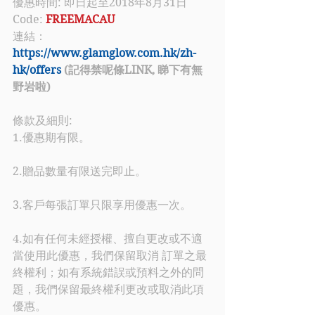
優惠時間: 即日起至2018年8月31日
Code: 
FREEMACAU
連結：
https://www.glamglow.com.hk/zh-
hk/offers
 (記得禁呢條LINK, 睇下有無
野岩啦)
條款及細則:
1.優惠期有限。
2.贈品數量有限送完即止。
3.客戶每張訂單只限享用優惠一次。
4.如有任何未經授權、擅自更改或不適
當使用此優惠，我們保留取消 訂單之最
終權利；如有系統錯誤或預料之外的問
題，我們保留最終權利更改或取消此項
優惠。