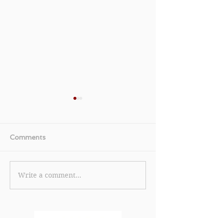
Comments
Write a comment...
【美國運通白金卡優惠】
《TGIFPOST x 
美國運通白金卡限時全新
Cola 獨家優惠碼
卡會員迎新獎賞 首筆簽賬
eShop 消費滿 
即賞 HK$600 刷卡金回
85折 (15% off