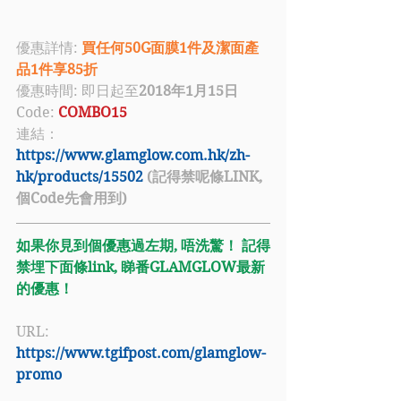
優惠詳情: 
買任何50G面膜1件及潔面產
品1件享85折
優惠時間: 即日起至
2018年1月15日
Code: 
COMBO15
連結：
https://www.glamglow.com.hk/zh-
hk/products/15502
 (記得禁呢條LINK, 
個Code先會用到)
如果你見到個優惠過左期, 唔洗驚！ 記得
禁埋下面條link, 睇番GLAMGLOW最新
的優惠！
URL: 
https://www.tgifpost.com/glamglow-
promo