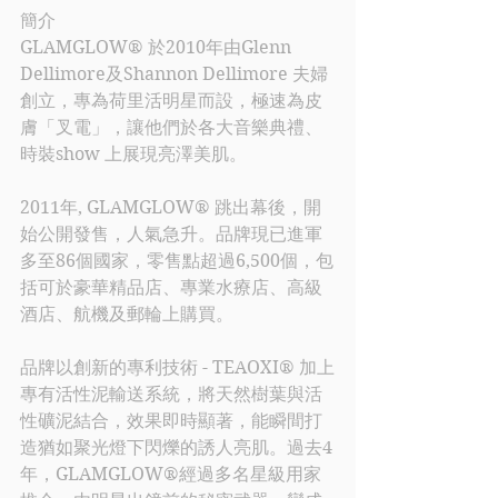
簡介
GLAMGLOW® 於2010年由Glenn 
Dellimore及Shannon Dellimore 夫婦
創立，專為荷里活明星而設，極速為皮
膚「叉電」，讓他們於各大音樂典禮、
時裝show 上展現亮澤美肌。
2011年, GLAMGLOW® 跳出幕後，開
始公開發售，人氣急升。品牌現已進軍
多至86個國家，零售點超過6,500個，包
括可於豪華精品店、專業水療店、高級
酒店、航機及郵輪上購買。
品牌以創新的專利技術 - TEAOXI® 加上
專有活性泥輸送系統，將天然樹葉與活
性礦泥結合，效果即時顯著，能瞬間打
造猶如聚光燈下閃爍的誘人亮肌。過去4
年，GLAMGLOW®經過多名星級用家