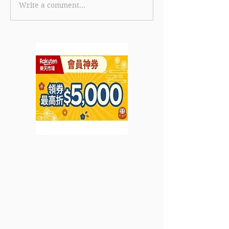
Write a comment...
《Speedo 優惠》- 購買3
【Estee Laud
件指定正價和折扣商品可
買正價產品滿HK$
享額外8折 (優惠至2023
可享93折優惠 
年6月30日)
品滿HK$10,0
優惠 (優惠到20
18日)