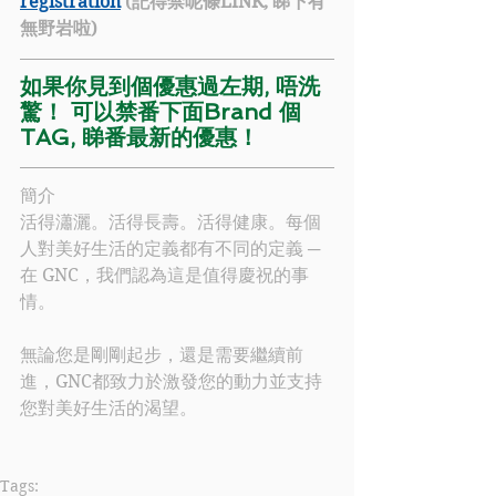
registration
 (記得禁呢條LINK, 睇下有
無野岩啦)
如果你見到個優惠過左期, 唔洗
驚！ 可以禁番下面Brand 個
TAG, 睇番最新的優惠！
簡介
活得瀟灑。活得長壽。活得健康。每個
人對美好生活的定義都有不同的定義 ─ 
在 
GNC
，我們認為這是值得慶祝的事
情。
無論您是剛剛起步，還是需要繼續前
進，
GNC
都致力於激發您的動力並支持
您對美好生活的渴望。
Tags: