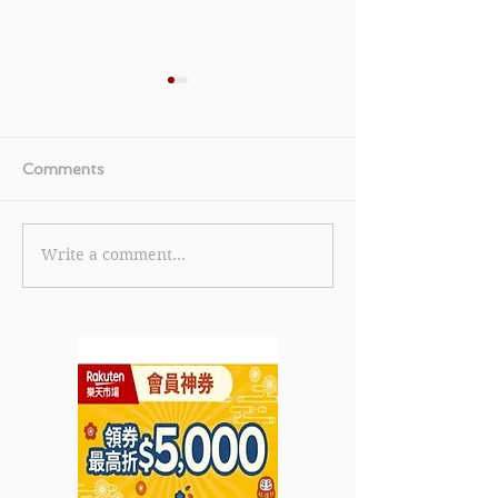
Comments
Write a comment...
《Harrods 優惠》-
《Lanecrawfo
Reward會員購買指定產品
指定時尚及生活
即享9折 (優惠至2022年7
至4折 會員購滿$
月10日)
享額外9折 (優惠
年7月17日)