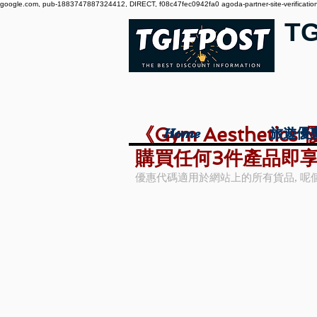
google.com, pub-1883747887324412, DIRECT, f08c47fec0942fa0 agoda-partner-site-verification:
T
《Gym Aesthet
Home
Home
旅遊優
旅遊優
購買任何3件產品即享額
優惠代碼適用於網站上的所有貨品, 呢