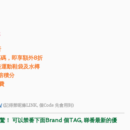
減
折
惠碼，即享額外8折
送精美運動鞋袋及水樽
倍積分
費
/
 (記得禁呢條LINK, 個Code 先會用到)
！ 可以禁番下面Brand 個TAG, 睇番最新的優