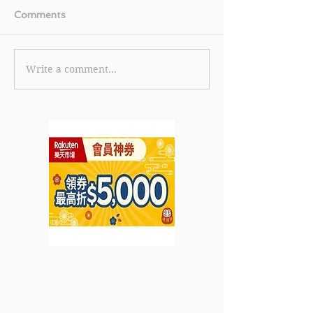
Comments
Write a comment...
【美國運通白金卡優惠】
《TGIFPOST x 
美國運通白金卡限時全新
Cola 獨家優惠碼
卡會員迎新獎賞 首筆簽賬
eShop 消費滿 
即賞 HK$600 刷卡金回
85折 (15% off
贈 (優惠至2026年6月30
2026年7月31日
日)