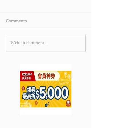
Comments
Write a comment...
《ITeSHOP 優惠》會員
《TGIFPOST x 
購買指定產品 可享低至8
Cola 獨家優惠
折(優惠至2024年4月30
戶購物滿HK$2
日)
HK$50 現有
HK$299可減HK
惠至2024年5月3