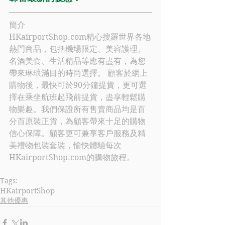
簡介
HKairportShop.com
精心搜羅世界各地
熱門商品，包括機場限定、美容護理、
名酒美食、生活精品等應有盡有，為您
帶來琳琅滿目的時尚選擇。 顧客於網上
購物後，最快可於90分鐘提貨，更可選
擇在乘坐航班起飛前提貨，盡享輕鬆購
物樂趣。我們保證所有售賣商品均是百
分百原裝正貨，為顧客帶來十足的購物
信心保障。顧客更可兼享客戶服務及精
美禮物包裝套裝，愉快體驗每次
HKairportShop.com
的購物旅程。
Tags:
HKairportShop
其他優惠