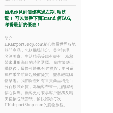
如果你見到個優惠過左期, 唔洗
驚！ 可以禁番下面Brand 個TAG, 
睇番最新的優惠！
簡介
HKairportShop.com
精心搜羅世界各地
熱門商品，包括機場限定、美容護理、
名酒美食、生活精品等應有盡有，為您
帶來琳琅滿目的時尚選擇。 顧客於網上
購物後，最快可於90分鐘提貨，更可選
擇在乘坐航班起飛前提貨，盡享輕鬆購
物樂趣。我們保證所有售賣商品均是百
分百原裝正貨，為顧客帶來十足的購物
信心保障。顧客更可兼享客戶服務及精
美禮物包裝套裝，愉快體驗每次
HKairportShop.com
的購物旅程。