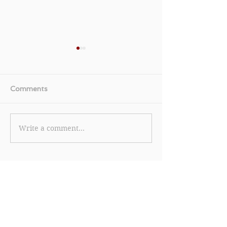
Comments
Write a comment...
《Speedo 優惠》- 購買3
【Clarins 優惠
件指定正價和折扣商品可
個級別的迷宮小
享額外8折 (優惠至2023
CLARINS皇
年6月30日)
成份 可贏取高達
獎賞 (優惠到20
18日)