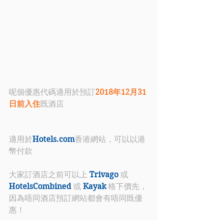
呢個優惠代碼適用於預訂
2018年12月31
日前入住
既酒店
適用於
Hotels.com
香港網站，可以以港
幣付款
大家訂酒店之前可以上 
Trivago
 或 
HotelsCombined
 或 
Kayak
 格下價先，
因為唔同酒店預訂網站都會有唔同既優
惠！