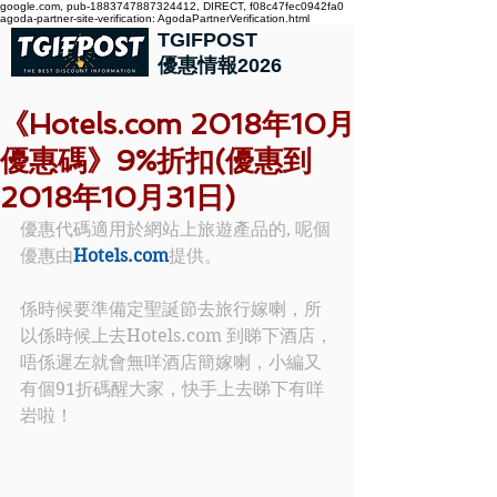
google.com, pub-1883747887324412, DIRECT, f08c47fec0942fa0
agoda-partner-site-verification: AgodaPartnerVerification.html
TGIFPOST
優惠情報2026
《Hotels.com 2018年10月
優惠碼》9%折扣(優惠到
2018年10月31日)
優惠代碼適用於網站上旅遊產品的, 呢個
優惠由
Hotels.com
提供。
係時候要準備定聖誕節去旅行嫁喇，所
以係時候上去Hotels.com 到睇下酒店，
唔係遲左就會無咩酒店簡嫁喇，小編又
有個91折碼醒大家，快手上去睇下有咩
岩啦！