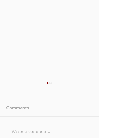
Comments
Write a comment...
《Nike.com 優惠》- 購買
《ITeSHOP 