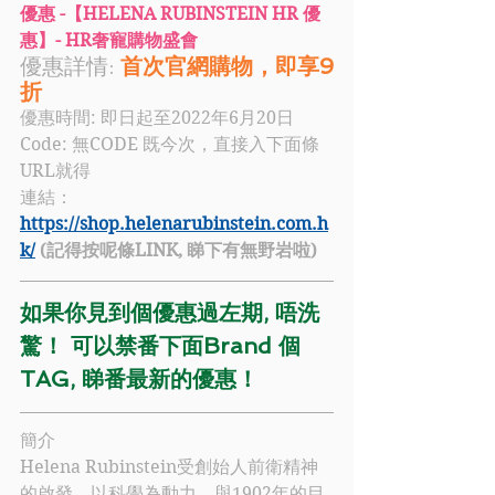
優惠 -【HELENA RUBINSTEIN HR 優
惠】- HR奢寵購物盛會
優惠詳情: 
首次官網購物，即享9
折
優惠時間: 即日起至2022年6月20日
Code: 
無CODE 既今次，直接入下面條
URL就得
連結：
https://shop.helenarubinstein.com.h
k/
 (記得按呢條LINK, 睇下有無野岩啦)
如果你見到個優惠過左期, 唔洗
驚！ 可以禁番下面Brand 個
TAG, 睇番最新的優惠！
簡介
Helena Rubinstein
受創始人前衛精神
的啟發，以科學為動力，與1902年的目