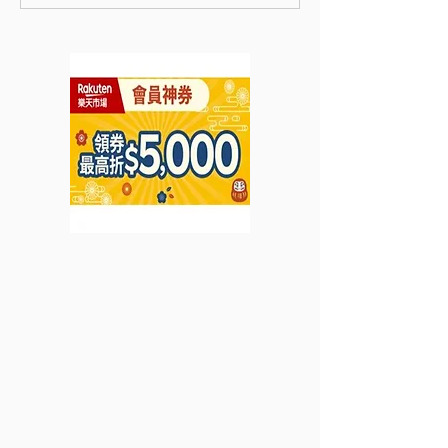
2件標有活動標籤的指定
指定產品即享低至5
正/減價產品可享額外8折
惠至2022年8月3
3件或上可享減價產品額外
7折 (優惠至2022年6月19
日)