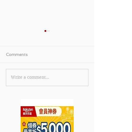
Comments
Write a comment...
【Trip.com 優惠】6.6 狂
【Trip.com 
賞 - 旅行大Upgrade商務
預訂指定產品享
艙 豪華酒店減 $2,666 做
於官網預訂機票
任務享 3,200 Trip
$2,000 即減 $
Coins(優惠到2026年6月
網預訂酒店滿 $2
7日)
減 $400 (優惠
4月7日)