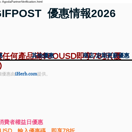
 AgodaPartnerVerification.html
GIFPOST 優惠情報2026
購買任何產品滿$80USD即享78折(優
惠
惠
其他優惠
其他優惠
商店-定期更新優惠
商店-定期更新優惠
)
個優惠由
iHerb.com
提供。
 國際消費者權益日優惠
0USD，輸入優惠碼，即享78折