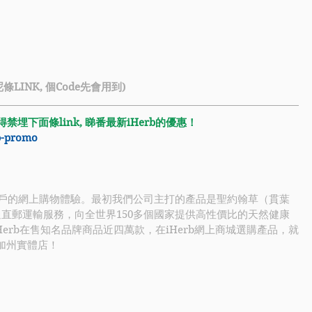
條LINK, 個Code先會用到)
禁埋下面條link, 睇番最新iHerb的優惠！
rb-promo
提高客戶的網上購物體驗。最初我們公司主打的產品是聖約翰草（貫葉
rb通過直郵運輸服務，向全世界150多個國家提供高性價比的天然健康
erb在售知名品牌商品近四萬款，在iHerb網上商城選購產品，就
國加州實體店！