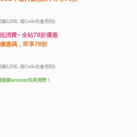
條LINK, 個Code先會用到)
無最低消費- 全站78折優惠
優惠碼，即享78折
條LINK, 個Code先會用到)
新account先再買野！