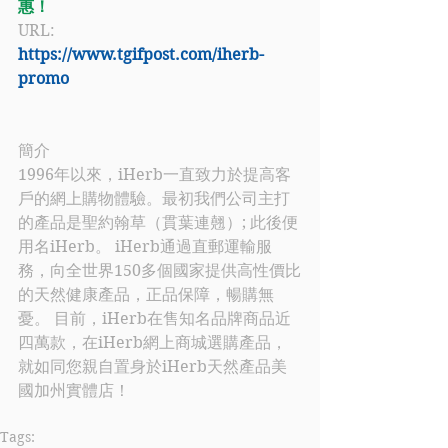
惠！
URL: 
https://www.tgifpost.com/iherb-
promo
簡介
1996年以來，iHerb一直致力於提高客
戶的網上購物體驗。最初我們公司主打
的產品是聖約翰草（貫葉連翹）; 此後便
用名iHerb。 iHerb通過直郵運輸服
務，向全世界150多個國家提供高性價比
的天然健康產品，正品保障，暢購無
憂。 目前，iHerb在售知名品牌商品近
四萬款，在iHerb網上商城選購產品，
就如同您親自置身於iHerb天然產品美
國加州實體店！
Tags: