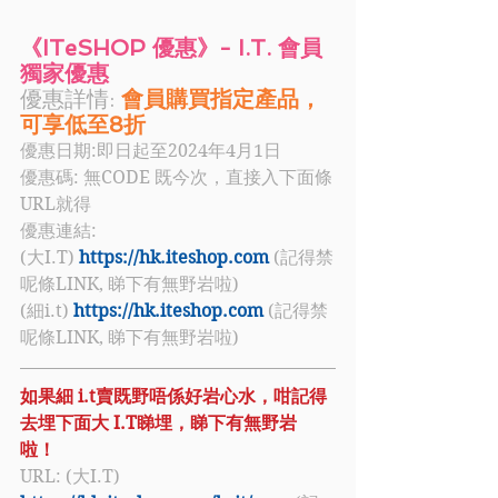
《ITeSHOP 優惠》- 
I.T. 會員
獨家優惠
優惠詳情:
 會員購買指定產品，
可享低至8折
優惠日期:即日起至2024年4月1日
優惠碼: 
無CODE 既今次，直接入下面條
URL就得
優惠連結:  
(大I.T) 
https://hk.iteshop.com
 (記得禁
呢條LINK, 睇下有無野岩啦)
(細i.t) 
https://hk.iteshop.com
 (記得禁
呢條LINK, 睇下有無野岩啦)
如果細 i.t賣既野唔係好岩心水，咁記得
去埋下面大 I.T睇埋，睇下有無野岩
啦！
URL: (大I.T) 