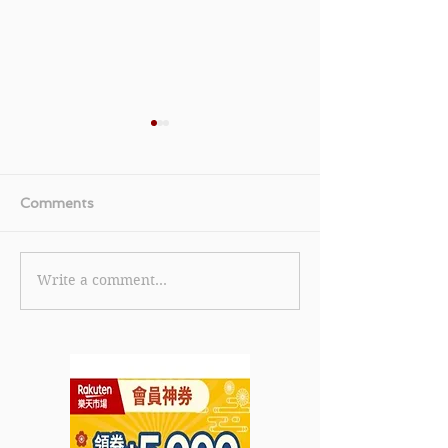
Comments
Write a comment...
【永安旅遊 優惠】預訂澳
《TGIFPOST x 
門來回船飛即減HK$30
Cola 獨家優惠
預訂機票即享98折扣(不包
戶購物滿HK$2
括稅) 最高減HK$250 預
HK$50 現有
訂酒店即享95折扣(不包括
HK$299可減HK
稅)最高減HK$200 (優惠
惠至2024年3月3
到2024年3月31日)