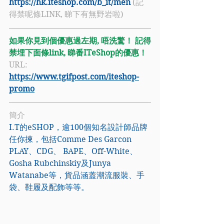
https://hk.iteshop.com/b_it/men
 (記
得禁呢條LINK, 睇下有無野岩啦)
如果你見到個優惠過左期, 唔洗驚！ 記得
禁埋下面條link, 睇番ITeShop的優惠！
URL: 
https://www.tgifpost.com/iteshop-
promo
簡介
I.T
的eSHOP，逾100個知名設計師品牌
任你揀，包括Comme Des Garcon 
PLAY、CDG、 BAPE、Off-White、
Gosha Rubchinskiy及Junya 
Watanabe等，貨品涵蓋潮流服裝、手
袋、鞋履及配飾等等。