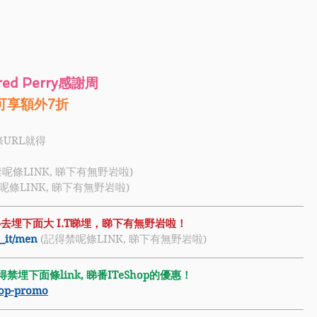
red Perry感謝周
 購買2件指定產品，可享額外7折	
條URL就得
禁呢條LINK, 睇下有無野岩啦)
禁呢條LINK, 睇下有無野岩啦)
得去埋下面大 I.T睇埋，睇下有無野岩啦！
b_it/men
 (記得禁呢條LINK, 睇下有無野岩啦)
埋下面條link, 睇番ITeShop的優惠！
shop-promo